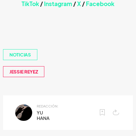
TikTok
/
Instagram
/
X
/
Faceb
ook
NOTICIAS
JESSIE REYEZ
REDACCIÓN:
YU
HANA