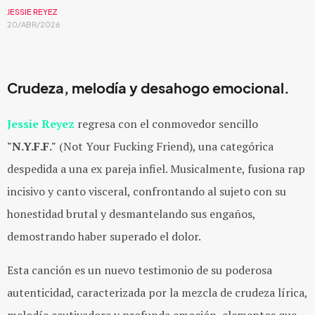
JESSIE REYEZ
20/ABR/2026
Crudeza, melodía y desahogo emocional.
Jessie Reyez
regresa con el conmovedor sencillo
"N.Y.F.F."
(Not Your Fucking Friend), una categórica
despedida a una ex pareja infiel. Musicalmente, fusiona rap
incisivo y canto visceral, confrontando al sujeto con su
honestidad brutal y desmantelando sus engaños,
demostrando haber superado el dolor.
Esta canción es un nuevo testimonio de su poderosa
autenticidad, caracterizada por la mezcla de crudeza lírica,
melodía cautivadora y profunda emoción, elementos que