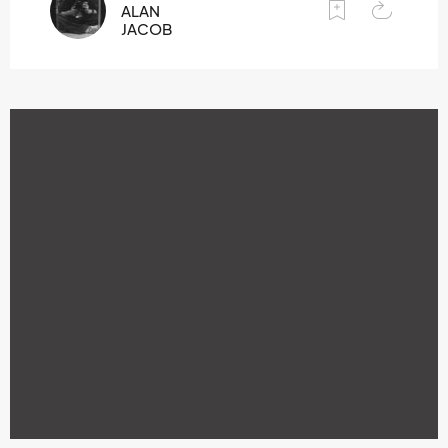
ALAN
JACOB