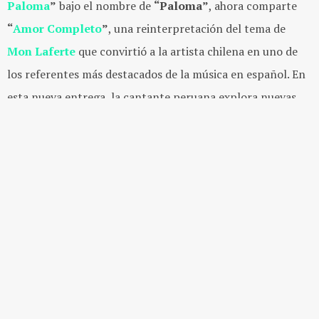
Paloma
”
bajo el nombre de
“Paloma”
, ahora comparte
“
Amor Completo
”
, una reinterpretación del tema de
Mon Laferte
que convirtió a la artista chilena en uno de
los referentes más destacados de la música en español. En
esta nueva entrega, la cantante peruana explora nuevas
texturas sonoras junto con una sensibilidad más
introspectiva.
Este nuevo sencillo forma parte de
I Love You Baby
, un
álbum de reversiones con el que
Nuria Zapata
busca
revisitar composiciones que han marcado distintos
momentos de su vida. En el caso de
“Amor Completo”
, la
cantante opta por conservar la intensidad emocional de la
obra original, mientras modifica su estructura rítmica para
llevarla a terrenos más experimentales y envolventes. La