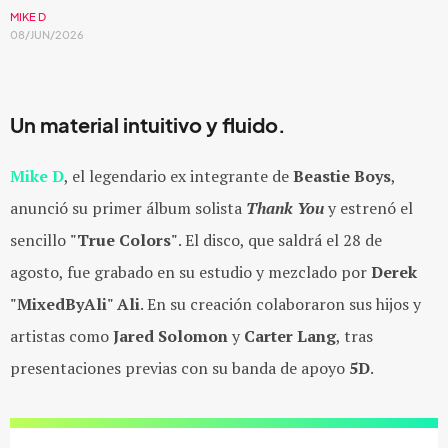
MIKE D
08/JUN/2026
Un material intuitivo y fluido.
Mike D
, el legendario ex integrante de
Beastie Boys
,
anunció su primer álbum solista
Thank You
y estrenó el
sencillo
"True Colors"
. El disco, que saldrá el
28 de
agosto
, fue grabado en su estudio y mezclado por
Derek
"MixedByAli" Ali
. En su creación colaboraron sus hijos y
artistas como
Jared Solomon
y
Carter Lang
, tras
presentaciones previas con su banda de apoyo
5D
.