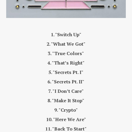
1. "Switch Up"
2. "What We Got"
3. "True Colors"
4. "That’s Right"
5. "Secrets Pt. I"
6. "Secrets Pt. II"
7. "I Don’t Care"
8. "Make It Stop"
9. "Crypto"
10. "Here We Are"
11. "Back To Start"