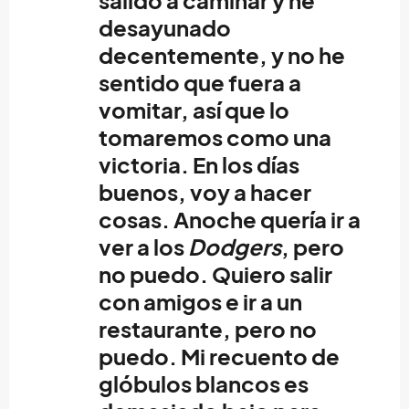
salido a caminar y he
desayunado
decentemente, y no he
sentido que fuera a
vomitar, así que lo
tomaremos como una
victoria. En los días
buenos, voy a hacer
cosas. Anoche quería ir a
ver a los
Dodgers
, pero
no puedo. Quiero salir
con amigos e ir a un
restaurante, pero no
puedo. Mi recuento de
glóbulos blancos es