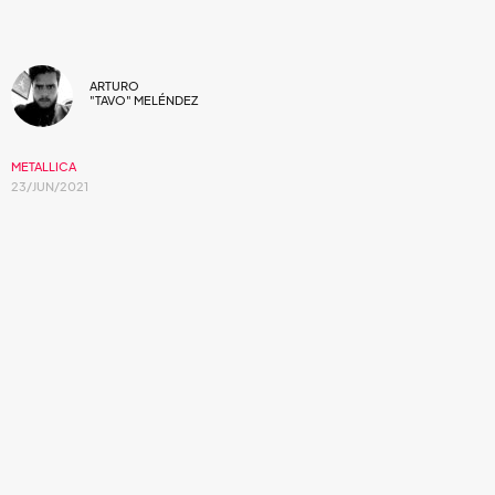
ARTURO
"TAVO" MELÉNDEZ
METALLICA
23/JUN/2021
El grupo angelino nos permite conocer la
evolución del emblemático tema.
Sin duda,
“Enter Sandman”
es una de las canciones
fundamentales en la obra de
Metallica
. No solo vendió
cientos de miles de copias como sencillo alrededor del
mundo, sino que también es recordada fervientemente