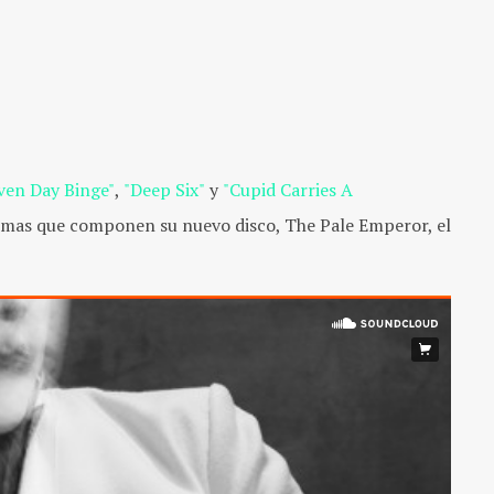
even Day Binge"
,
"Deep Six"
y
"Cupid Carries A
 temas que componen su nuevo disco, The Pale Emperor, el