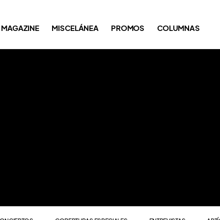
ONCIERTOS
COBERTURAS ESPECIALES
ENTREVISTAS
ART
MAGAZINE
MISCELÁNEA
PROMOS
COLUMNAS