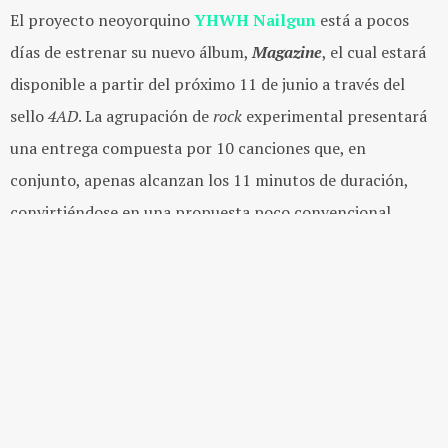
El proyecto neoyorquino
YHWH Nailgun
está a pocos
días de estrenar su nuevo álbum,
Magazine
, el cual estará
disponible a partir del próximo 11 de junio a través del
sello
4AD
. La agrupación de
rock
experimental presentará
una entrega compuesta por 10 canciones que, en
conjunto, apenas alcanzan los 11 minutos de duración,
convirtiéndose en una propuesta poco convencional
dentro de la escena musical actual.
Formado inicialmente en 2020 por el vocalista
Zack
Borzone
y el baterista
Sam Pickard
, el proyecto
evolucionó hasta consolidarse como un cuarteto con la
incorporación de
Saguiv Rosenstock
en la guitarra y
producción, junto a
Jack Tobias
en los sintetizadores.