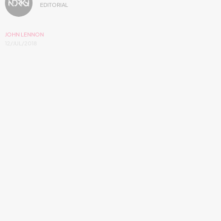
EDITORIAL
JOHN LENNON
12/JUL/2018
Foto: USPS
Por: Jessica López
El Servicio Postal de Estados Unidos
recuerda a
John Lennon
este 2018.
Es bien sabido que
The Beatles,
a pesar de ser los chicos
buenos del rock, rompieron con las barreras comerciales