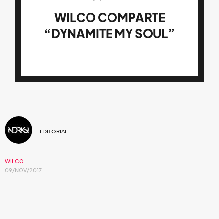
WILCO COMPARTE
“DYNAMITE MY SOUL”
EDITORIAL
WILCO
09/NOV/2017
“Dynamite my Soul” un
bonus track
incluido