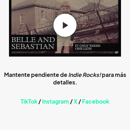
Mantente pendiente de
Indie Rocks!
para más
detalles.
TikTok
/
Instagram
/
X
/
Faceb
ook