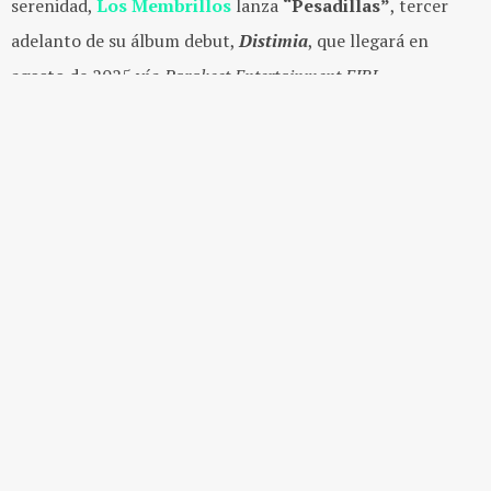
serenidad,
Los Membrillos
lanza
“Pesadillas”
, tercer
adelanto de su álbum debut,
Distimia
, que llegará en
agosto de 2025 vía
Parakeet Entertainment EIRL.
Esta canción refleja el estilo introspectivo y emotivo que
caracteriza a la banda peruana, ofreciendo una experiencia
sonora donde la inquietud y la tranquilidad se combinan de
forma armoniosa.