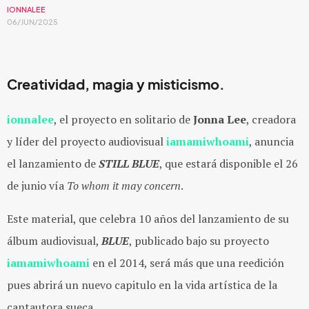
IONNALEE
06/JUN/2025
Creatividad, magia y misticismo.
ionnalee
, el proyecto en solitario de
Jonna Lee
, creadora
y líder del proyecto audiovisual
iamamiwhoami
, anuncia
el lanzamiento de
STILL
BLUE
, que estará disponible el 26
de junio vía
To whom it may concern
.
Este material, que celebra 10 años del lanzamiento de su
álbum audiovisual,
BLUE
, publicado bajo su proyecto
iamamiwhoami
en el 2014, será más que una reedición
pues abrirá un nuevo capitulo en la vida artística de la
cantautora sueca.