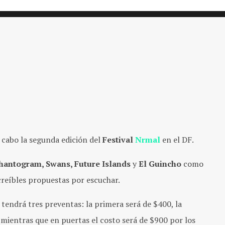
a cabo la segunda edición del
Festival
Nrmal
en el DF.
hantogram, Swans, Future Islands
y
El Guincho
como
creíbles propuestas por escuchar.
y tendrá tres preventas: la primera será de $400, la
 mientras que en puertas el costo será de $900 por los