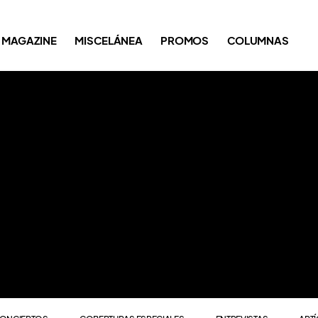
ONCIERTOS
COBERTURAS ESPECIALES
ENTREVISTAS
ART
MAGAZINE
MISCELÁNEA
PROMOS
COLUMNAS