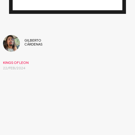
GILBERTO
CÁRDENAS
KINGS OF LEON
22/FEB/2024
El nuevo álbum de la agrupación de indie
rock se titula,
Can We Please Have Fun
.
Kings of Leon
debutará su nuevo material en
México.