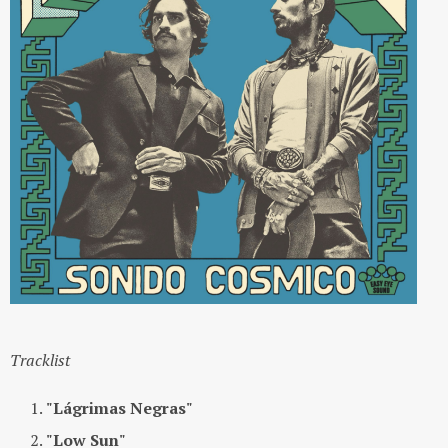
Tracklist
"Lágrimas Negras"
"Low Sun"