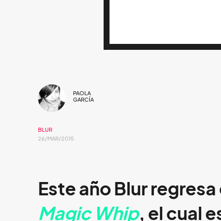
PAOLA
GARCÍA
BLUR
26/MAR/2015
Este año
Blur
regresa 
Magic Whip
, el cual 