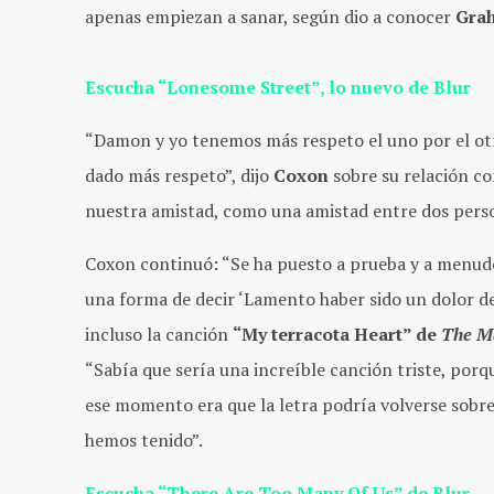
apenas empiezan a sanar, según dio a conocer
Gra
Escucha “Lonesome Street”, lo nuevo de Blur
“Damon y yo tenemos más respeto el uno por el otro
dado más respeto”, dijo
Coxon
sobre su relación c
nuestra amistad, como una amistad entre dos pers
Coxon continuó: “Se ha puesto a prueba y a menudo 
una forma de decir ‘Lamento haber sido un dolor de 
incluso la canción
“My terracota Heart” de
The M
“Sabía que sería una increíble canción triste, porq
ese momento era que la letra podría volverse sobre
hemos tenido”.
Escucha “There Are Too Many Of Us” de Blur