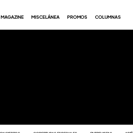
ONCIERTOS
COBERTURAS ESPECIALES
ENTREVISTAS
ART
MAGAZINE
MISCELÁNEA
PROMOS
COLUMNAS