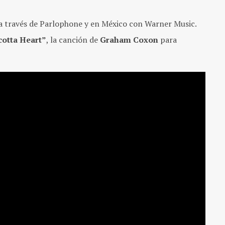
l a través de Parlophone y en México con Warner Music.
cotta Heart”
, la canción de
Graham Coxon
para