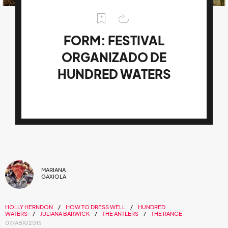
FORM: FESTIVAL
ORGANIZADO DE
HUNDRED WATERS
MARIANA
GAXIOLA
HOLLY HERNDON
HOW TO DRESS WELL
HUNDRED
WATERS
JULIANA BARWICK
THE ANTLERS
THE RANGE
07/ABR/2015