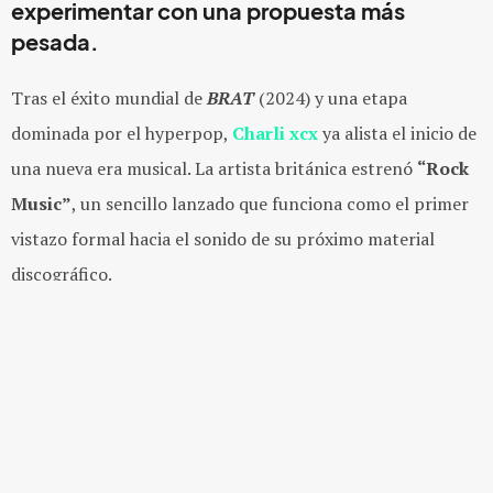
experimentar con una propuesta más
pesada.
Tras el éxito mundial de
BRAT
(2024) y una etapa
domin
ada por el hyperpop,
Charli xcx
ya alista el inicio de
una nueva era musical. La artista británica estrenó
“Rock
Music”
, un sencillo lanzado que funciona como el primer
vistazo formal hacia el sonido de su próximo material
discográfico.
El tema llega después de las declaraciones que
Charli
dio a
British Vogue
, donde
aseguró que “la pista de baile está
muerta”,
frase que poco tiempo después comenzó a cobrar
sentido tras darse a conocer que su próximo álbum estaría
orientado hacia el rock. En esa misma entrevista, la