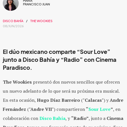
MARIA
FRANCISCO JUAN
DISCO BAHÍA
THE WOOKIES
08/JUN/2026
El dúo mexicano comparte “Sour Love”
junto a Disco Bahía y “Radio” con Cinema
Paradisco.
The Wookies
presentó dos nuevos sencillos que ofrecen
un nuevo adelanto de lo que será su próxima era musical.
En esta ocasión,
Hugo Díaz Barreiro
(
"Calacas"
) y
Andre
Fernández
(
"Andre VII"
) compartieron
“
Sour Love
”
, en
colaboración con
Disco Bahía
, y
“Radio”
, junto a
Cinema