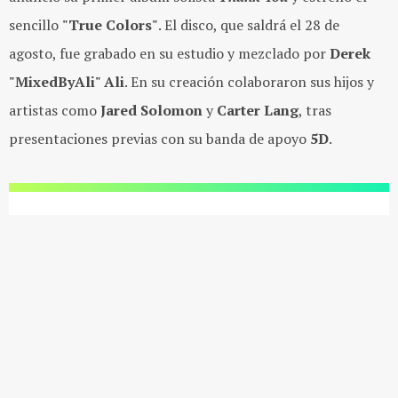
sencillo
"True Colors"
. El disco, que saldrá el
28 de
agosto
, fue grabado en su estudio y mezclado por
Derek
"MixedByAli" Ali
. En su creación colaboraron sus hijos y
artistas como
Jared Solomon
y
Carter Lang
, tras
presentaciones previas con su banda de apoyo
5D
.
Ha sido muy divertido
crear esta música con
gente a la que quiero y
con la que he llegado a
apreciar mucho en
nuestra colaboración.Y
espero que también sea