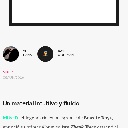
YU
JACK
HANA
COLEMAN
MIKE D
08/JUN/2026
Un material intuitivo y fluido.
Mike D
, el legendario ex integrante de
Beastie Boys
,
anunció su primer álbum solista
Thank You
y estrenó el