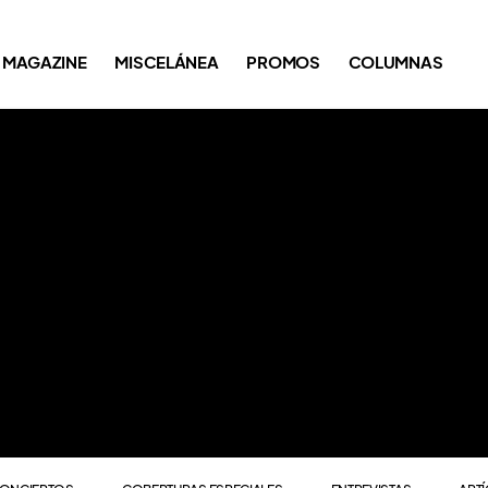
ONCIERTOS
COBERTURAS ESPECIALES
ENTREVISTAS
ART
MAGAZINE
MISCELÁNEA
PROMOS
COLUMNAS