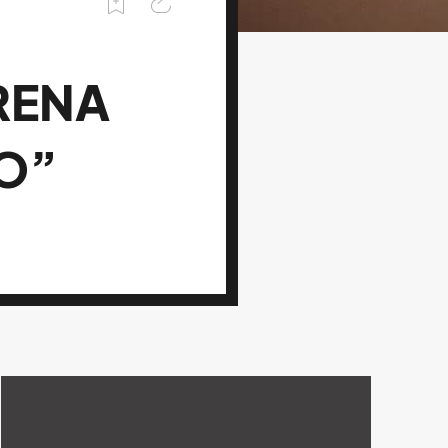
RENA
O”