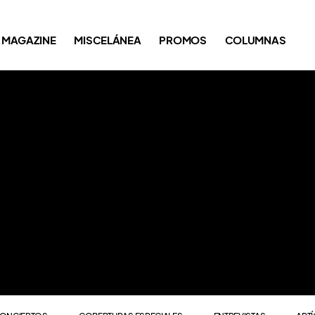
ONCIERTOS
COBERTURAS ESPECIALES
ENTREVISTAS
ART
MAGAZINE
MISCELÁNEA
PROMOS
COLUMNAS