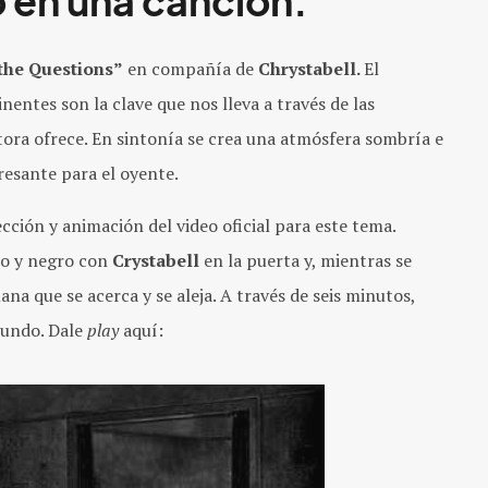
o en una canción.
the Questions”
en compañía de
Chrystabell.
El
inentes son la clave que nos lleva a través de las
tora ofrece. En sintonía se crea una atmósfera sombría e
resante para el oyente.
ección y animación del video oficial para este tema.
co y negro con
Crystabell
en la puerta y, mientras se
a que se acerca y se aleja. A través de seis minutos,
mundo. Dale
play
aquí: