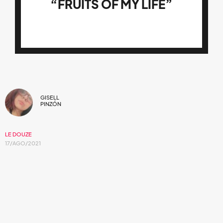
“FRUITS OF MY LIFE”
GISELL
PINZÓN
LE DOUZE
17/AGO/2021
Los rockeros franco-estadounidenses
presentan un refrescante single del verano.