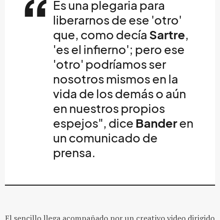
Es una plegaria para
liberarnos de ese 'otro'
que, como decía
Sartre
,
'es el infierno'; pero ese
'otro' podríamos ser
nosotros mismos en la
vida de los demás o aún
en nuestros propios
espejos", dice
Bander
en
un comunicado de
prensa.
El sencillo llega acompañado por un creativo video dirigido