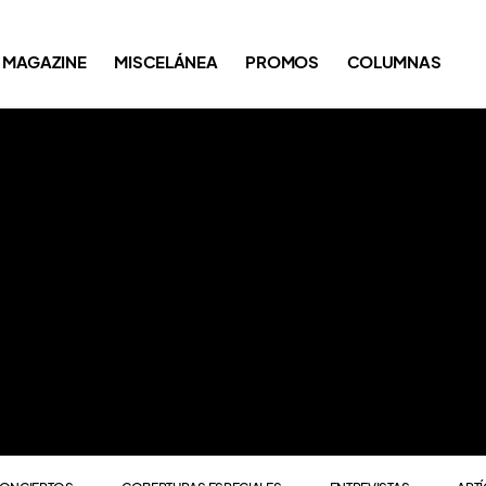
ONCIERTOS
COBERTURAS ESPECIALES
ENTREVISTAS
ART
MAGAZINE
MISCELÁNEA
PROMOS
COLUMNAS