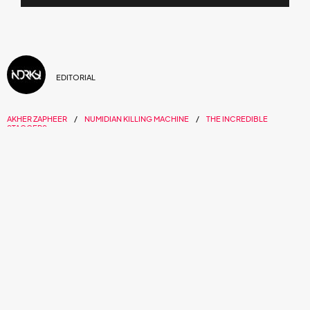
EDITORIAL
AKHER ZAPHEER
NUMIDIAN KILLING MACHINE
THE INCREDIBLE
STAGGERS
12/JUN/2026
El Cancionero del Mundial presenta: GRUPO
J.
En este grupo Argentina y los hinchas presentes con el
rock de
Fin del Mundo.
Atajada de Argelia con el thrash de
Numidian Killing Machine
.