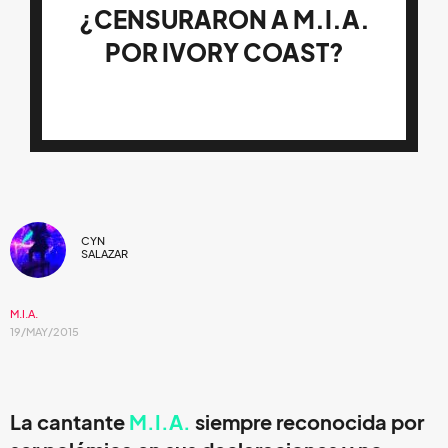
¿CENSURARON A M.I.A.
POR IVORY COAST?
CYN
SALAZAR
M.I.A.
19/MAY/2015
La cantante
M.I.A.
siempre reconocida por