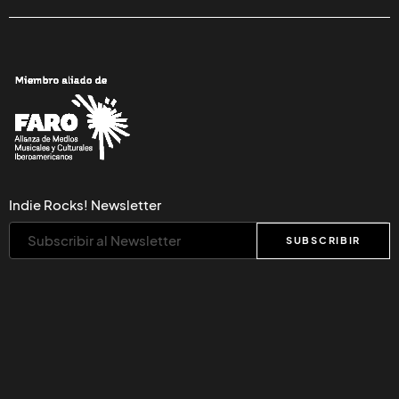
ÁLVARO
PEÑA
SCHOOL OF SEVEN BELLS
14/ENE/2016
Escucha un segundo adelanto del último
disco de
School Of Seven Bells
.
En estos días el mundo del rock aún se encuentra de luto
por la reciente pérdida de dos grandes músicos. En
diciembre pasado
Lemmy Kilmister
se adelantó a muchos
de nosotros a causa del cáncer. Días después,
David Bowie
lo alcanzó a causa de la misma enfermedad.