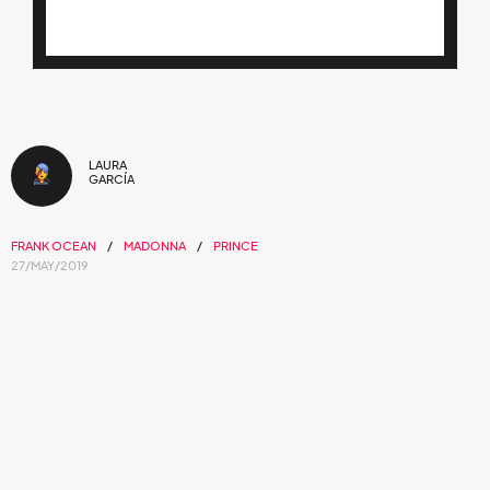
LAURA
GARCÍA
FRANK OCEAN
MADONNA
PRINCE
27/MAY/2019
Tras el estreno de su segunda temporada, el
director detalla —capítulo por capítulo— el
soundtrack
de
She's Gotta Have It
.
Hace unos días se estrenó la segunda temporada de
She's