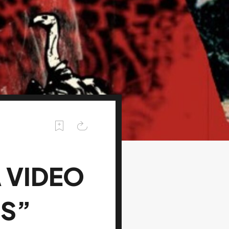
A VIDEO
PS”