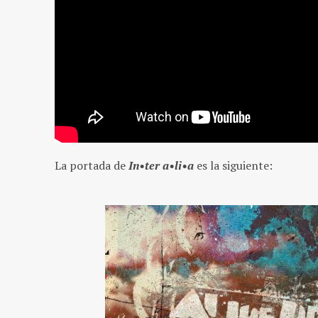
La portada de
In•ter a•li•a
es la siguiente: