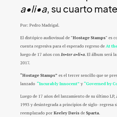
a•li•a
, su cuarto mate
Por: Pedro Madrigal.
El distópico audiovisual de
"Hostage Stamps"
es c
cuenta regresiva para el esperado regreso de
At th
luego de 17 años con
In•ter a•li•a
. El álbum será 
2017.
“Hostage Stamps”
es el tercer sencillo que se p
lanzado
“Incurably Innocent”
y
“Governed by C
Luego de 17 años del lanzamiento de su último LP,
1993 y desintegrada a principios de siglo- regresa s
reemplazado por
Keeley Davis
de
Sparta
.