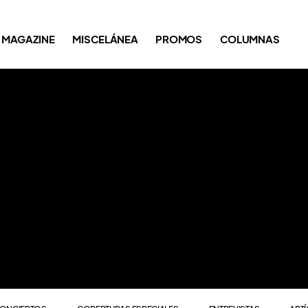
ONCIERTOS
COBERTURAS ESPECIALES
ENTREVISTAS
ART
MAGAZINE
MISCELÁNEA
PROMOS
COLUMNAS