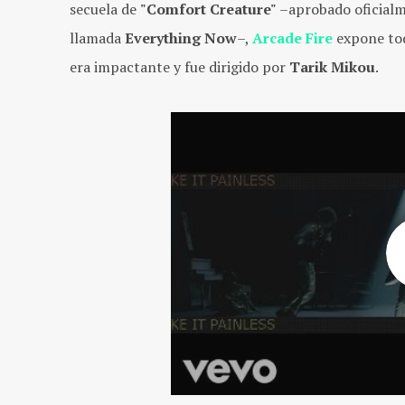
secuela de
"Comfort Creature"
–aprobado oficial
llamada
Everything Now
–,
Arcade Fire
expone tod
era impactante y fue dirigido por
Tarik Mikou
.