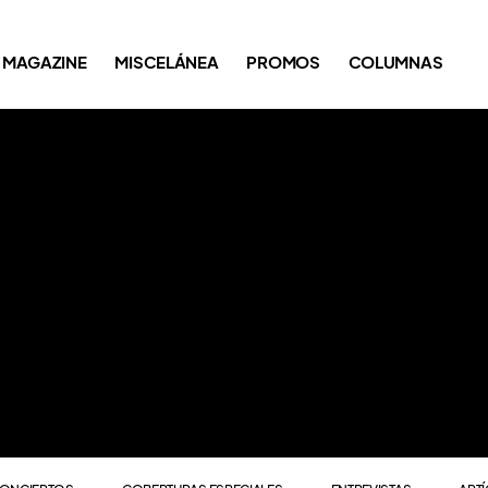
ONCIERTOS
COBERTURAS ESPECIALES
ENTREVISTAS
ART
MAGAZINE
MISCELÁNEA
PROMOS
COLUMNAS