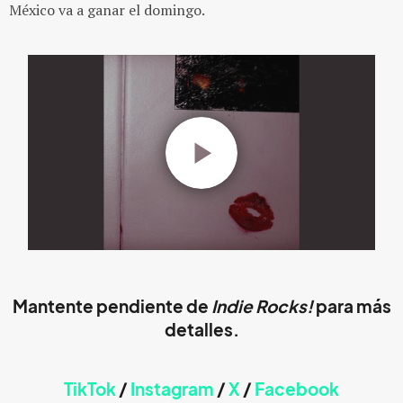
México va a ganar el domingo.
Mantente pendiente de
Indie Rocks!
para más
detalles.
TikTok
/
Instagram
/
X
/
Faceb
ook