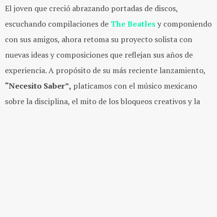
El joven que creció abrazando portadas de discos,
escuchando compilaciones de
The Beatles
y componiendo
con sus amigos, ahora retoma su proyecto solista con
nuevas ideas y composiciones que reflejan sus años de
experiencia. A propósito de su más reciente lanzamiento,
“Necesito Saber”,
platicamos con el músico mexicano
sobre la disciplina, el mito de los bloqueos creativos y la
defensa del concepto de álbum para difundir la música.
Leonardo de Lozanne
es un músico que no se detiene.
Actualmente participa en el proyecto en vivo
Rock Jude
Fest
, es
frontman
de
Los Concorde
y
Fobia
, y tiene un
podcast
llamado
La Punta del Iceberg
, donde entrevista a
colegas y amigos sobre los problemas que están en la