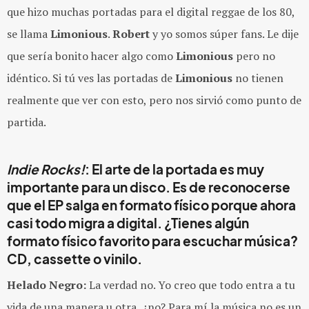
que hizo muchas portadas para el digital reggae de los 80,
se llama
Limonious
.
Robert
y yo somos súper fans. Le dije
que sería bonito hacer algo como
Limonious
pero no
idéntico. Si tú ves las portadas de
Limonious
no tienen
realmente que ver con esto, pero nos sirvió como punto de
partida.
Indie Rocks!
: El arte de la portada es muy
importante para un disco. Es de reconocerse
que el EP salga en formato físico porque ahora
casi todo migra a digital. ¿Tienes algún
formato físico favorito para escuchar música?
CD, cassette o vinilo.
Helado Negro:
La verdad no. Yo creo que todo entra a tu
vida de una manera u otra, ¿no? Para mí la música no es un