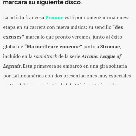
marcará su siguiente disco.
La artista francesa
Pomme
está por comenzar una nueva
etapa en su carrera con nueva música: su sencillo
“des
excuses”
marca lo que pronto veremos, junto al éxito
global de
“Ma meilleure ennemie”
junto a
Stromae
,
incluido en la
soundtrack
de la serie
Arcane: League of
Legends
. Esta primavera se embarcó en una gira solitaria
por Latinoamérica con dos presentaciones muy especiales
en Guadalajara y en la Ciudad de México. Tuvimos la
oportunidad de platicar con Pomme sobre todo lo que ha
pasado en su carrera y sobre lo que viene.
Indie Rocks!:
Primero que nada, muchas gracias por tu
tiempo.