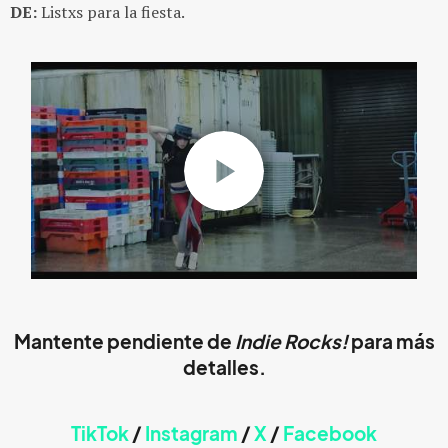
DE:
Listxs para la fiesta.
Mantente pendiente de
Indie Rocks!
para más
detalles.
TikTok
/
Instagram
/
X
/
Faceb
ook