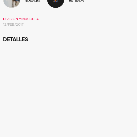
ROSALES
ESTRADA
DIVISIÓN MINÚSCULA
12/FEB/2017
DETALLES
Organización
Producción
Ambiente
LUGAR
Carpa Astros
ARTISTA(S)