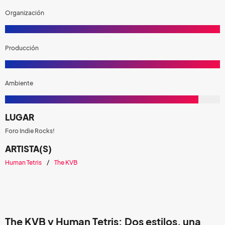
Organización
Producción
Ambiente
LUGAR
Foro Indie Rocks!
ARTISTA(S)
Human Tetris
The KVB
The KVB y Human Tetris: Dos estilos, una