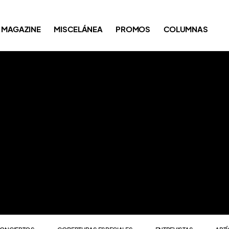
ONCIERTOS
COBERTURAS ESPECIALES
ENTREVISTAS
ART
MAGAZINE
MISCELÁNEA
PROMOS
COLUMNAS