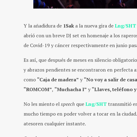
Y la añadidura de
1Sak
a la nueva gira de
Lng/SHT
abrió con un breve DJ set en homenaje a los raper
de Covid-19 y cáncer respectivamente en junio pas
Es así, que después de meses en silencio obligatori
y abrazos pendientes se encontraron en perfecta ar
como
“Caja de madera”
y
“No voy a salir de cas
“ROMCOM”
,
“Muchacha I”
y
“Llaves, teléfono y
No les miento el
speech
que
Lng/SHT
transmitió en
mucho tiempo en poder volver a tocar en la ciudad. 
atesoren cualquier instante.