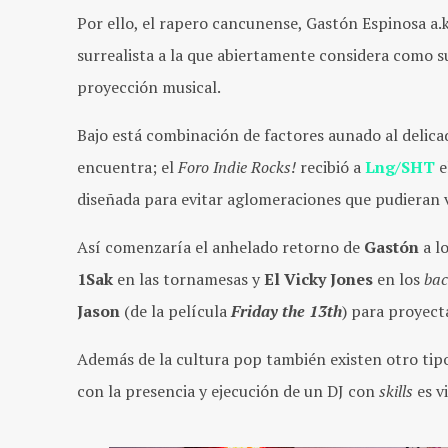
Por ello, el rapero cancunense, Gastón Espinosa a.k
surrealista a la que abiertamente considera como su
proyección musical.
Bajo está combinación de factores aunado al delica
encuentra; el
Foro Indie Rocks!
recibió a
Lng/SHT
e
diseñada para evitar aglomeraciones que pudieran vu
Así comenzaría el anhelado retorno de
Gastón
a l
1Sak
en las tornamesas y
El Vicky Jones
en los
bac
Jason
(de la película
Friday the 13th
) para proyect
Además de la cultura pop también existen otro tipo
con la presencia y ejecución de un DJ con
skills
es v