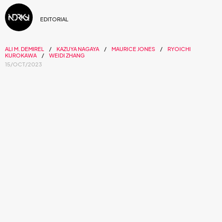
EDITORIAL
ALI M. DEMIREL
KAZUYA NAGAYA
MAURICE JONES
RYOICHI
KUROKAWA
WEIDI ZHANG
15/OCT/2023
A/Visions 1: Explorando diferentes
perspectivas cosmogónicas.
Por Tláloc Ruíz
Fotos Manu Portillo
MUTEK
, la plataforma de innovación y vanguardia de
sonido y arte digital está de regreso con una