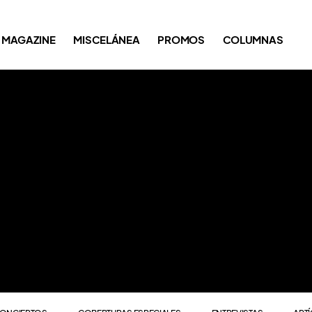
ONCIERTOS
COBERTURAS ESPECIALES
ENTREVISTAS
ART
MAGAZINE
MISCELÁNEA
PROMOS
COLUMNAS