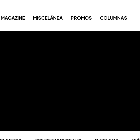
ONCIERTOS
COBERTURAS ESPECIALES
ENTREVISTAS
ART
MAGAZINE
MISCELÁNEA
PROMOS
COLUMNAS