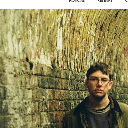
NOTICIAS
RESEÑAS
C