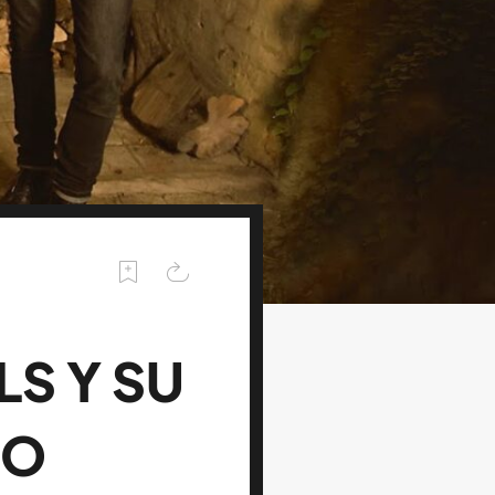
S Y SU
CO