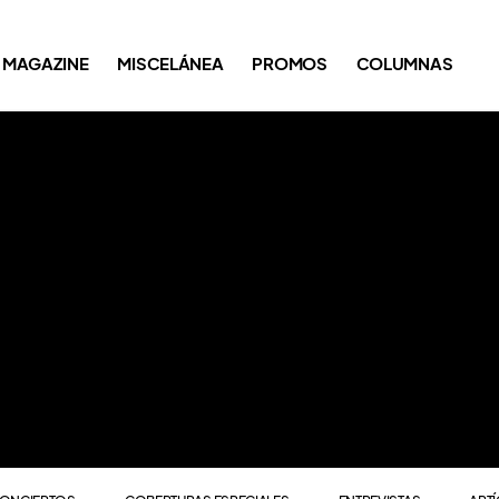
ONCIERTOS
COBERTURAS ESPECIALES
ENTREVISTAS
ART
MAGAZINE
MISCELÁNEA
PROMOS
COLUMNAS