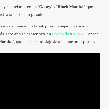
cluye canciones como "
Gooey
" y "
Black Mambo
", que
ustralianas el año pasado.
e cerca su nuevo material, pues manejan un sonido
más. Este año se presentará en
Coachella
y
SXSW
. Conoce
 Mambo
", que muestra un viaje de alucinaciones por un