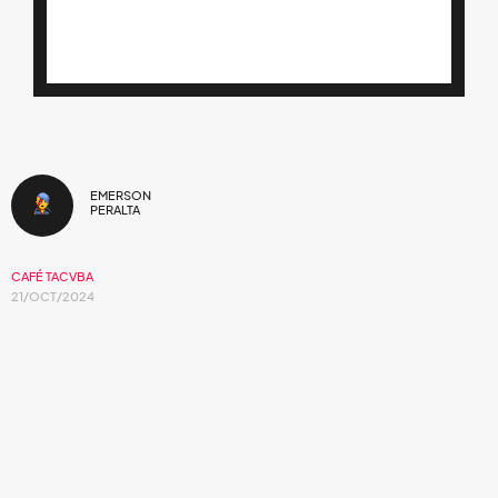
EMERSON
PERALTA
CAFÉ TACVBA
21/OCT/2024
La fusión del folk mexicano con lo
alternativo: El Legado de Café Tacvba.
En el panorama del rock latinoamericano,
Café Tacvba
se