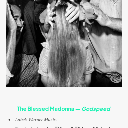
The Blessed Madonna
—
Godspeed
Label:
Warner Music.