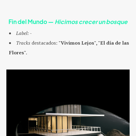
Fin del Mundo
—
Hicimos crecer un bosque
Label:
-
Tracks
destacados:
"Vivimos Lejos", "El día de las
Flores".