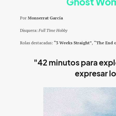
Ghost Wo
Por
Monserrat García
Disquera:
Full Time Hobby
Rolas destacadas:
“3 Weeks Straight”
,
“The End o
"42 minutos para expl
expresar lo