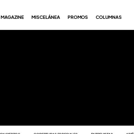
ONCIERTOS
COBERTURAS ESPECIALES
ENTREVISTAS
ART
MAGAZINE
MISCELÁNEA
PROMOS
COLUMNAS