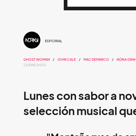
EDITORIAL
GHOST WOMAN
JOHN CALE
MAC DEMARCO
NÚRIA GRA
23/ENE/2023
Lunes con sabor a nov
selección musical qu