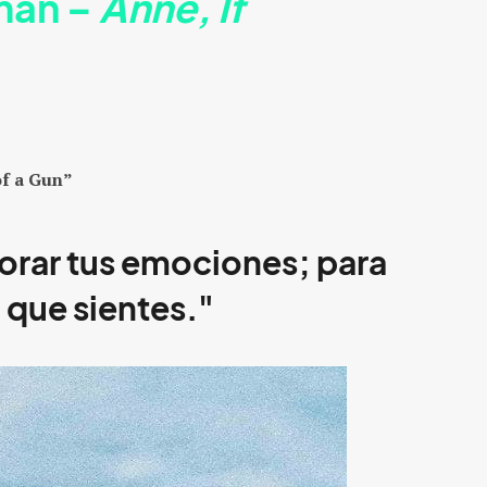
man
–
Anne, If
f a Gun”
orar tus emociones; para
 que sientes."