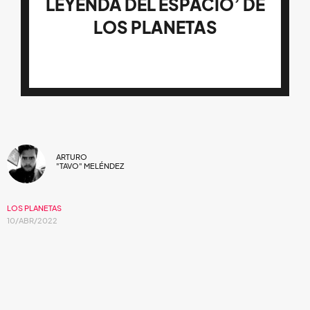
LEYENDA DEL ESPACIO’ DE
LOS PLANETAS
ARTURO
"TAVO" MELÉNDEZ
LOS PLANETAS
10/ABR/2022
Antes de que Rosalía volviera al flamenco
cool
una vez más, Los Planetas ingenió un