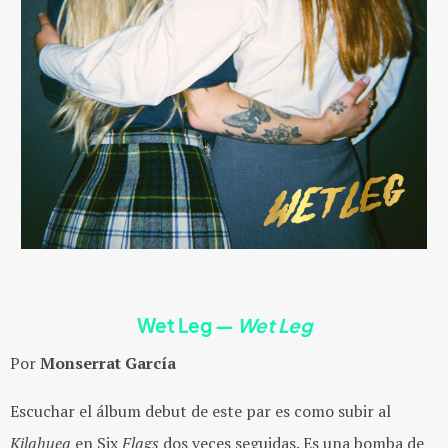
Wet Leg —
Wet Leg
Por
Monserrat García
Escuchar el álbum debut de este par es como subir al
Kilahuea
en Six
Flags
dos veces seguidas. Es una bomba de