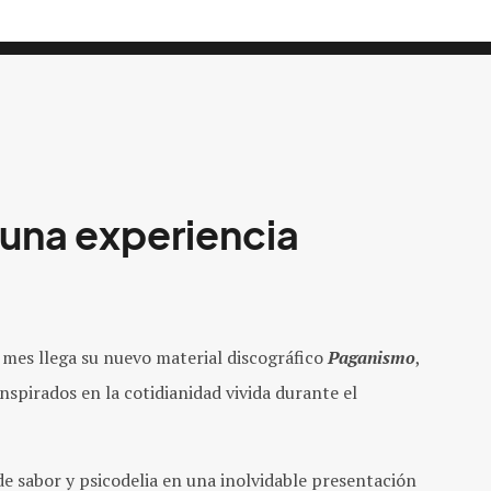
 una experiencia
te mes llega su nuevo material discográfico
Paganismo
,
spirados en la cotidianidad vivida durante el
de sabor y psicodelia en una inolvidable presentación