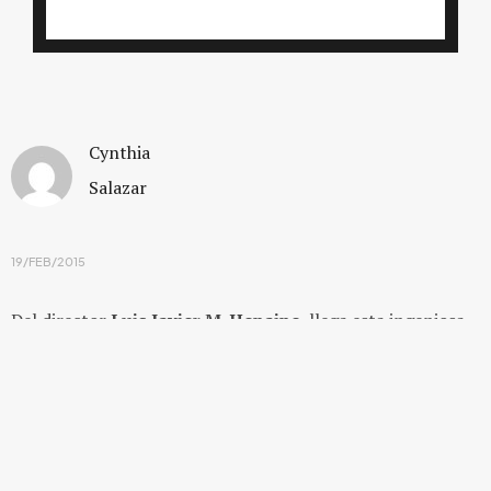
Cynthia
Salazar
19/FEB/2015
Del director
Luis Javier M. Henaine
, llega esta ingeniosa
comedia romántica mexicana de 79 minutos llamada
Tiempos Felices
, en la que actúan
Luis Arrieta
,
Cassandra
Ciangherotti
,
Miguel Rodarte
,
Bárbara de Regil
,
Ivan
Arana
y
Humberto Busto.