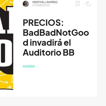
MERITXELL RAMÍREZ
21/MAR/2025
PRECIOS:
BadBadNotGoo
d invadirá el
Auditorio BB
AGENDA