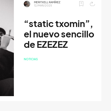
MERITXELL RAMÍREZ
12/MAR/2025
“static txomin”,
el nuevo sencillo
de EZEZEZ
NOTICIAS