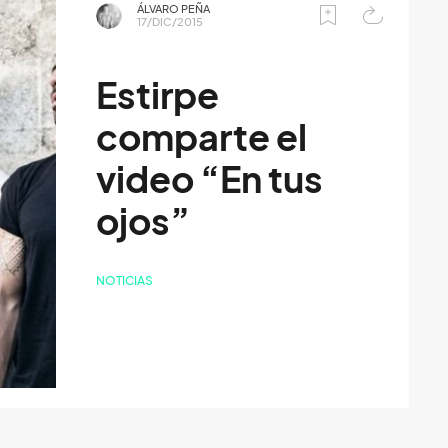
ÁLVARO PEÑA
17/DIC/2015
Estirpe
comparte el
video “En tus
ojos”
NOTICIAS