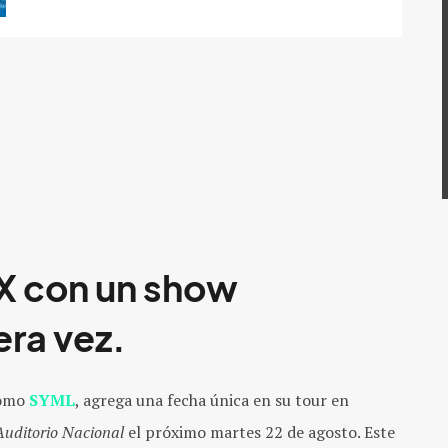
X con un show
era vez.
como
SYML
, agrega una fecha única en su tour en
Auditorio Nacional
el próximo martes 22 de agosto. Este