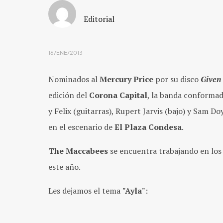
Editorial
16/ENE/2013
Nominados al
Mercury Price
por su disco
Given
edición del
Corona Capital
, la banda conforma
y Felix (guitarras), Rupert Jarvis (bajo) y Sam D
en el escenario de
El Plaza Condesa
.
The Maccabees
se encuentra trabajando en lo
este año.
Les dejamos el tema
"Ayla"
: