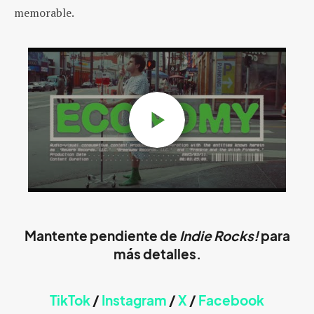
memorable.
Mantente pendiente de
Indie Rocks!
para
más detalles.
TikTok
/
Instagram
/
X
/
Faceb
ook