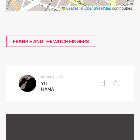
Leaflet
|
©
OpenStreetMap
contributors
FRANKIE AND THE WITCH FINGERS
REDACCIÓN:
YU
HANA