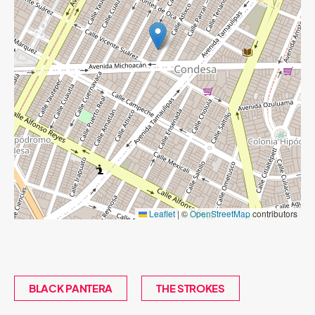
Leaflet
|
©
OpenStreetMap
contributors
BLACK PANTERA
THE STROKES