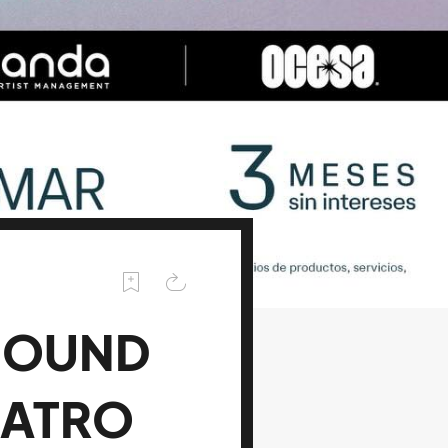
OSOUND
EATRO