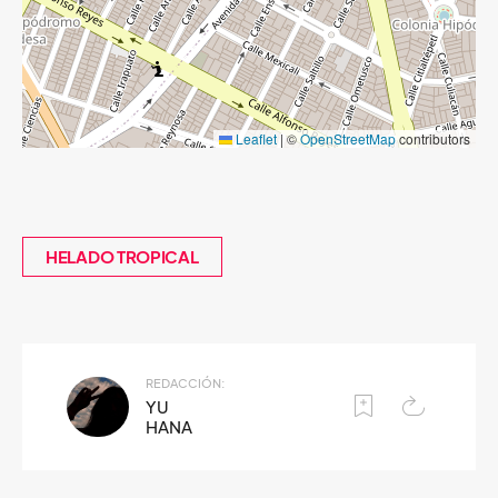
Leaflet
|
©
OpenStreetMap
contributors
HELADO TROPICAL
REDACCIÓN:
YU
HANA