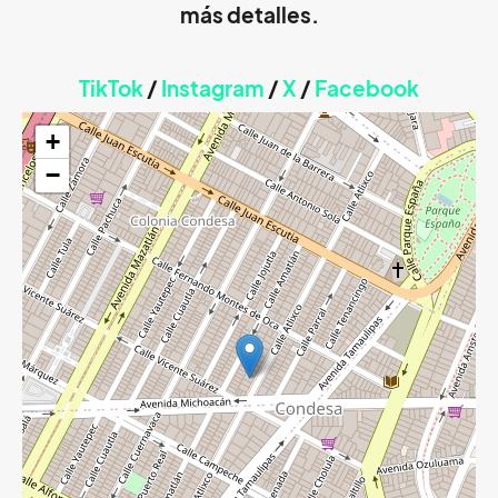
más detalles.
TikTok
/
Instagram
/
X
/
Faceb
ook
+
−