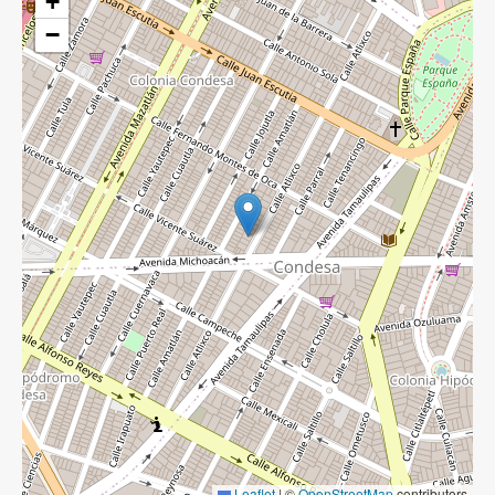
+
−
Leaflet
|
©
OpenStreetMap
contributors